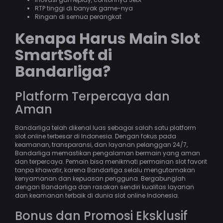
RTP tinggi di banyak game-nya
Ringan di semua perangkat
Kenapa Harus Main Slot
SmartSoft di
Bandarliga?
Platform Terpercaya dan
Aman
Bandarliga telah dikenal luas sebagai salah satu platform
slot online terbesar di Indonesia. Dengan fokus pada
keamanan, transparansi, dan layanan pelanggan 24/7,
Bandarliga memastikan pengalaman bermain yang aman
dan terpercaya. Pemain bisa menikmati permainan slot favorit
tanpa khawatir, karena Bandarliga selalu mengutamakan
kenyamanan dan kepuasan pengguna. Bergabunglah
dengan Bandarliga dan rasakan sendiri kualitas layanan
dan keamanan terbaik di dunia slot online Indonesia.
Bonus dan Promosi Eksklusif