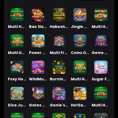
Multi Hot 100
Bao Slot 5X
Habesha Fortune 5
Jingle Bell Bonanza
Multi Hot 5 Deluxe
Multi Hot 5 Super Wilds
Power Of Tiger
Multi Fruits Charging Wilds
Coins Of Atlantis
Gems Crown Charging Wilds
Foxy Hot 20
WildMultiStar
Burning Ice 10
Multi Hot 5 Burn Wilds
Sugar Fiesta
Dice Jungle
Gates Of Merlyn
Genie's Bonanza
HotSamba
Multi Hot 10