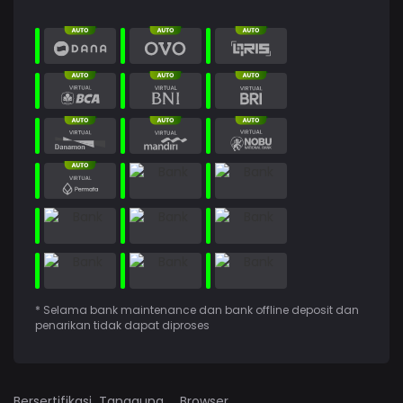
* Selama bank maintenance dan bank offline deposit dan
penarikan tidak dapat diproses
Bersertifikasi
Tanggung
Browser