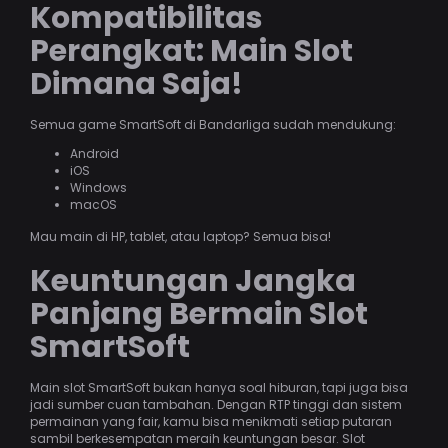
Kompatibilitas
Perangkat: Main Slot
Dimana Saja!
Semua game SmartSoft di Bandarliga sudah mendukung:
Android
iOS
Windows
macOS
Mau main di HP, tablet, atau laptop? Semua bisa!
Keuntungan Jangka
Panjang Bermain Slot
SmartSoft
Main slot SmartSoft bukan hanya soal hiburan, tapi juga bisa
jadi sumber cuan tambahan. Dengan RTP tinggi dan sistem
permainan yang fair, kamu bisa menikmati setiap putaran
sambil berkesempatan meraih keuntungan besar. Slot