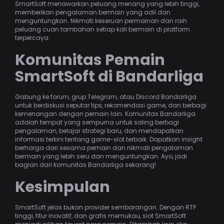
SmartSoft menawarkan peluang menang yang lebih tinggi,
memberikan pengalaman bermain yang adil dan
menguntungkan. Nikmati keseruan permainan dan raih
peluang cuan tambahan setiap kali bermain di platform
terpercaya.
Komunitas Pemain
SmartSoft di Bandarliga
Gabung ke forum, grup Telegram, atau Discord Bandarliga
untuk berdiskusi seputar tips, rekomendasi game, dan berbagi
kemenangan dengan pemain lain. Komunitas Bandarliga
adalah tempat yang sempurna untuk saling berbagi
pengalaman, belajar strategi baru, dan mendapatkan
informasi terkini tentang game-slot terbaik. Dapatkan insight
berharga dari sesama pemain dan nikmati pengalaman
bermain yang lebih seru dan menguntungkan. Ayo, jadi
bagian dari komunitas Bandarliga sekarang!
Kesimpulan
SmartSoft jelas bukan provider sembarangan. Dengan RTP
tinggi, fitur inovatif, dan grafis memukau, slot SmartSoft