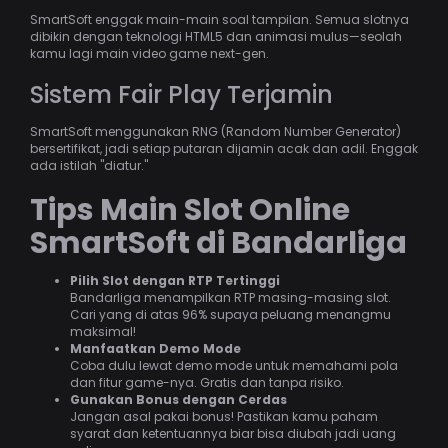
SmartSoft enggak main-main soal tampilan. Semua slotnya
dibikin dengan teknologi HTML5 dan animasi mulus—seolah
kamu lagi main video game next-gen.
Sistem Fair Play Terjamin
SmartSoft menggunakan RNG (Random Number Generator)
bersertifikat, jadi setiap putaran dijamin acak dan adil. Enggak
ada istilah "diatur."
Tips Main Slot Online
SmartSoft di Bandarliga
Pilih Slot dengan RTP Tertinggi
Bandarliga menampilkan RTP masing-masing slot.
Cari yang di atas 96% supaya peluang menangmu
maksimal!
Manfaatkan Demo Mode
Coba dulu lewat demo mode untuk memahami pola
dan fitur game-nya. Gratis dan tanpa risiko.
Gunakan Bonus dengan Cerdas
Jangan asal pakai bonus! Pastikan kamu paham
syarat dan ketentuannya biar bisa diubah jadi uang