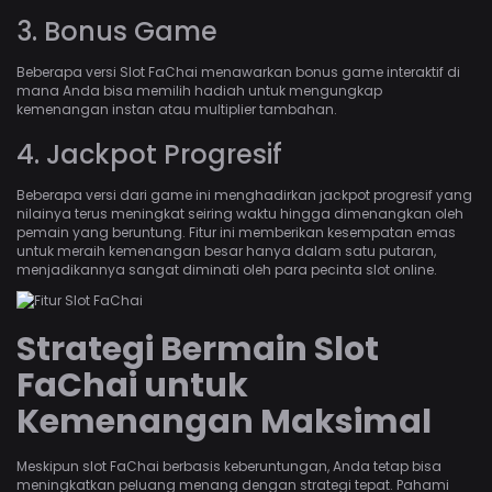
3. Bonus Game
Beberapa versi Slot FaChai menawarkan bonus game interaktif di
mana Anda bisa memilih hadiah untuk mengungkap
kemenangan instan atau multiplier tambahan.
4. Jackpot Progresif
Beberapa versi dari game ini menghadirkan jackpot progresif yang
nilainya terus meningkat seiring waktu hingga dimenangkan oleh
pemain yang beruntung. Fitur ini memberikan kesempatan emas
untuk meraih kemenangan besar hanya dalam satu putaran,
menjadikannya sangat diminati oleh para pecinta slot online.
Strategi Bermain Slot
FaChai untuk
Kemenangan Maksimal
Meskipun slot FaChai berbasis keberuntungan, Anda tetap bisa
meningkatkan peluang menang dengan strategi tepat. Pahami