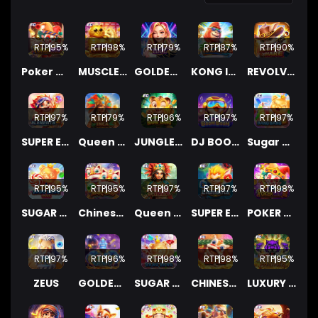
RTP
95%
RTP
98%
RTP
79%
RTP
87%
RTP
90%
Poker Win
MUSCLE FORTUNE CAT
GOLDEN IDOL
KONG ISLAND
REVOLVER HARE
RTP
97%
RTP
79%
RTP
96%
RTP
97%
RTP
97%
SUPER ELEMENTS 2
Queen of Inca 2
JUNGLE BANG BANG
DJ BOOM BOOM
Sugar Bang Bang 2
RTP
95%
RTP
95%
RTP
97%
RTP
97%
RTP
98%
SUGAR BANG BANG PLUS
Chinese New Year Moreways
Queen of Inca
SUPER ELEMENTS
POKER WIN 2
RTP
97%
RTP
96%
RTP
98%
RTP
98%
RTP
95%
ZEUS
GOLDEN GENIE
SUGAR BANG BANG
CHINESE NEW YEAR
LUXURY GOLDEN PANTHER