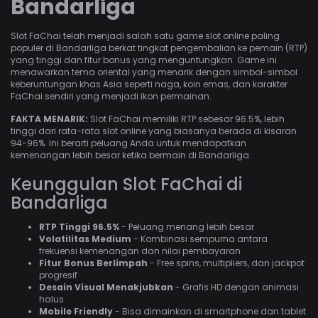
Bandarliga
Slot FaChai telah menjadi salah satu game slot online paling
populer di Bandarliga berkat tingkat pengembalian ke pemain (RTP)
yang tinggi dan fitur bonus yang menguntungkan. Game ini
menawarkan tema oriental yang menarik dengan simbol-simbol
keberuntungan khas Asia seperti naga, koin emas, dan karakter
FaChai sendiri yang menjadi ikon permainan.
FAKTA MENARIK:
Slot FaChai memiliki RTP sebesar 96.5%, lebih
tinggi dari rata-rata slot online yang biasanya berada di kisaran
94-96%. Ini berarti peluang Anda untuk mendapatkan
kemenangan lebih besar ketika bermain di Bandarliga.
Keunggulan Slot FaChai di
Bandarliga
RTP Tinggi 96.5%
- Peluang menang lebih besar
Volatilitas Medium
- Kombinasi sempurna antara
frekuensi kemenangan dan nilai pembayaran
Fitur Bonus Berlimpah
- Free spins, multipliers, dan jackpot
progresif
Desain Visual Menakjubkan
- Grafis HD dengan animasi
halus
Mobile Friendly
- Bisa dimainkan di smartphone dan tablet