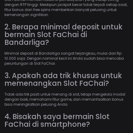
dengan RTP tinggi. Meskipun jackpot besar tidak terjadi setiap saat,
fitur bonus dan free spins memberikan banyak peluang untuk
kemenangan signifikan.
2. Berapa minimal deposit untuk
bermain Slot FaChai di
Bandarliga?
Minimal deposit di Bandarliga sangat terjangkau, mulai dari Rp
10.000 saja. Dengan nominal kecil ini Anda sudah bisa mencoba
peruntungan di Slot FaChai.
3. Apakah ada trik khusus untuk
memenangkan Slot FaChai?
Tidak ada trik pasti untuk menang di slot, tetapi mengelola modal
dengan baik, memahami fitur game, dan memanfaatkan bonus
bisa meningkatkan peluang Anda.
4. Bisakah saya bermain Slot
FaChai di smartphone?