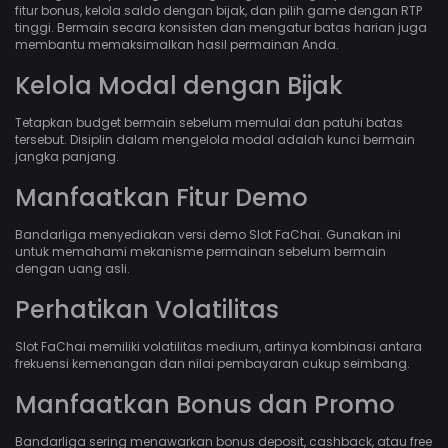
fitur bonus, kelola saldo dengan bijak, dan pilih game dengan RTP
tinggi. Bermain secara konsisten dan mengatur batas harian juga
membantu memaksimalkan hasil permainan Anda.
Kelola Modal dengan Bijak
Tetapkan budget bermain sebelum memulai dan patuhi batas
tersebut. Disiplin dalam mengelola modal adalah kunci bermain
jangka panjang.
Manfaatkan Fitur Demo
Bandarliga menyediakan versi demo Slot FaChai. Gunakan ini
untuk memahami mekanisme permainan sebelum bermain
dengan uang asli.
Perhatikan Volatilitas
Slot FaChai memiliki volatilitas medium, artinya kombinasi antara
frekuensi kemenangan dan nilai pembayaran cukup seimbang.
Manfaatkan Bonus dan Promo
Bandarliga sering menawarkan bonus deposit, cashback, atau free