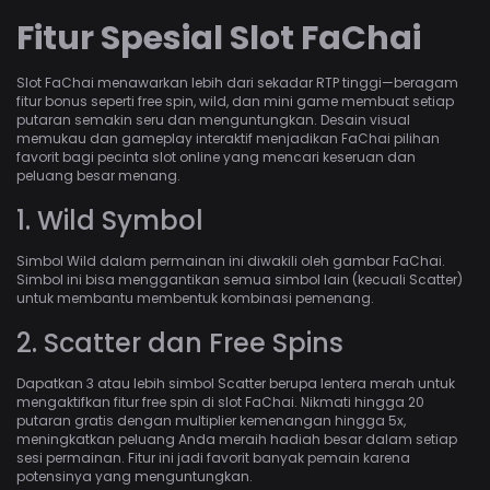
Fitur Spesial Slot FaChai
Slot FaChai menawarkan lebih dari sekadar RTP tinggi—beragam
fitur bonus seperti free spin, wild, dan mini game membuat setiap
putaran semakin seru dan menguntungkan. Desain visual
memukau dan gameplay interaktif menjadikan FaChai pilihan
favorit bagi pecinta slot online yang mencari keseruan dan
peluang besar menang.
1. Wild Symbol
Simbol Wild dalam permainan ini diwakili oleh gambar FaChai.
Simbol ini bisa menggantikan semua simbol lain (kecuali Scatter)
untuk membantu membentuk kombinasi pemenang.
2. Scatter dan Free Spins
Dapatkan 3 atau lebih simbol Scatter berupa lentera merah untuk
mengaktifkan fitur free spin di slot FaChai. Nikmati hingga 20
putaran gratis dengan multiplier kemenangan hingga 5x,
meningkatkan peluang Anda meraih hadiah besar dalam setiap
sesi permainan. Fitur ini jadi favorit banyak pemain karena
potensinya yang menguntungkan.