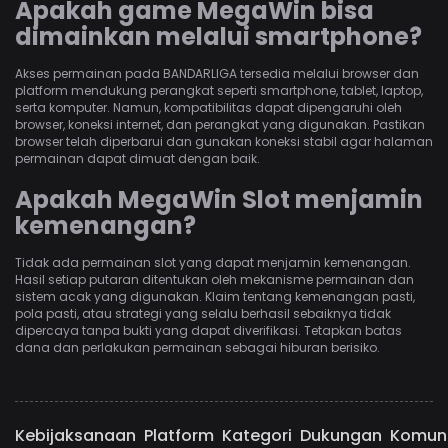
Apakah game MegaWin bisa
dimainkan melalui smartphone?
Akses permainan pada BANDARLIGA tersedia melalui browser dan
platform mendukung perangkat seperti smartphone, tablet, laptop,
serta komputer. Namun, kompatibilitas dapat dipengaruhi oleh
browser, koneksi internet, dan perangkat yang digunakan. Pastikan
browser telah diperbarui dan gunakan koneksi stabil agar halaman
permainan dapat dimuat dengan baik.
Apakah MegaWin Slot menjamin
kemenangan?
Tidak ada permainan slot yang dapat menjamin kemenangan.
Hasil setiap putaran ditentukan oleh mekanisme permainan dan
sistem acak yang digunakan. Klaim tentang kemenangan pasti,
pola pasti, atau strategi yang selalu berhasil sebaiknya tidak
dipercaya tanpa bukti yang dapat diverifikasi. Tetapkan batas
dana dan perlakukan permainan sebagai hiburan berisiko.
Kebijaksanaan
Platform
Kategori
Dukungan
Komun