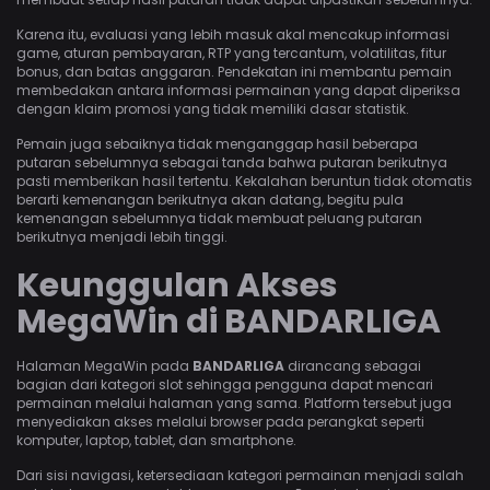
Karena itu, evaluasi yang lebih masuk akal mencakup informasi
game, aturan pembayaran, RTP yang tercantum, volatilitas, fitur
bonus, dan batas anggaran. Pendekatan ini membantu pemain
membedakan antara informasi permainan yang dapat diperiksa
dengan klaim promosi yang tidak memiliki dasar statistik.
Pemain juga sebaiknya tidak menganggap hasil beberapa
putaran sebelumnya sebagai tanda bahwa putaran berikutnya
pasti memberikan hasil tertentu. Kekalahan beruntun tidak otomatis
berarti kemenangan berikutnya akan datang, begitu pula
kemenangan sebelumnya tidak membuat peluang putaran
berikutnya menjadi lebih tinggi.
Keunggulan Akses
MegaWin di BANDARLIGA
Halaman MegaWin pada
BANDARLIGA
dirancang sebagai
bagian dari kategori slot sehingga pengguna dapat mencari
permainan melalui halaman yang sama. Platform tersebut juga
menyediakan akses melalui browser pada perangkat seperti
komputer, laptop, tablet, dan smartphone.
Dari sisi navigasi, ketersediaan kategori permainan menjadi salah