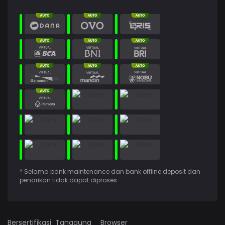
* Selama bank maintenance dan bank offline deposit dan
penarikan tidak dapat diproses
Bersertifikasi
Tanggung
Browser