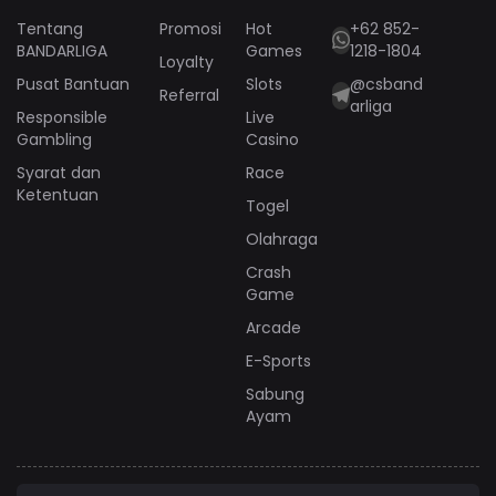
Tentang
Promosi
Hot
+62 852-
BANDARLIGA
Games
1218-1804
Loyalty
Pusat Bantuan
Slots
@csband
Referral
arliga
Responsible
Live
Gambling
Casino
Syarat dan
Race
Ketentuan
Togel
Olahraga
Crash
Game
Arcade
E-Sports
Sabung
Ayam