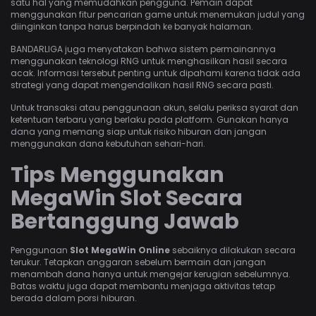
satu hal yang memudahkan pengguna. Pemain dapat
menggunakan fitur pencarian game untuk menemukan judul yang
diinginkan tanpa harus berpindah ke banyak halaman.
BANDARLIGA juga menyatakan bahwa sistem permainannya
menggunakan teknologi RNG untuk menghasilkan hasil secara
acak. Informasi tersebut penting untuk dipahami karena tidak ada
strategi yang dapat mengendalikan hasil RNG secara pasti.
Untuk transaksi atau penggunaan akun, selalu periksa syarat dan
ketentuan terbaru yang berlaku pada platform. Gunakan hanya
dana yang memang siap untuk risiko hiburan dan jangan
menggunakan dana kebutuhan sehari-hari.
Tips Menggunakan
MegaWin Slot Secara
Bertanggung Jawab
Penggunaan
Slot MegaWin Online
sebaiknya dilakukan secara
terukur. Tetapkan anggaran sebelum bermain dan jangan
menambah dana hanya untuk mengejar kerugian sebelumnya.
Batas waktu juga dapat membantu menjaga aktivitas tetap
berada dalam porsi hiburan.