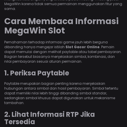
MegaWin karena tidak semua permainan menggunakan fitur yang
sama.
Cara Membaca Informasi
MegaWin Slot
Pemahaman terhadap informasi game jauh lebih berguna
dibanding hanya mengejar istilah
Slot Gacor Online
. Pemain
dapat memulai dengan melihat paytable atau tabel pembayaran.
Bagian tersebut biasanya menjelaskan simbol, kombinasi, dan
nilai pembayaran sesuai aturan permainan.
1. Periksa Paytable
Paytable merupakan bagian penting karena menjelaskan
hubungan antara simbol dan hasil pembayaran. Simbol tertentu
dapat memiliki nilai lebih tinggi dibanding simbol standar,
sedangkan simbol khusus dapat digunakan untuk mekanisme
tambahan.
2. Lihat Informasi RTP Jika
Tersedia