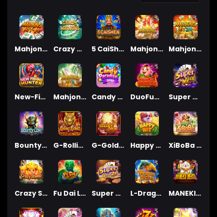
Mahjong Hit +
Crazy Mahjong
5 CaiShen(H5)
Mahjong Hit
Mahjong Hit 2+
New-Fishing Hunter
Mahjong Hit 2
Candy Paradise 2048
DuoFuDuoCai
Super Ace
Bounty Loki
G-RollingRiches
G-GoldenDrum
Happy Hit
XiBoBa Hit
Crazy Sheep
Fu Dai Lian Lian-Dragon
Super Ace2+
L-DragonRiches
MANEKI NEKO(H5)