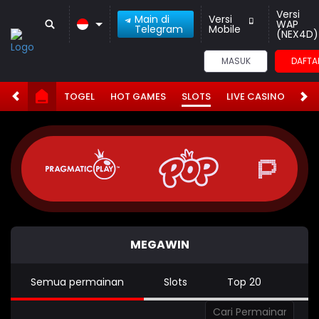
Versi
Main di
Versi
WAP
Telegram
Mobile
(NEX4D)
MASUK
DAFTA
TOGEL
HOT GAMES
SLOTS
LIVE CASINO
RA
MEGAWIN
Semua permainan
Slots
Top 20