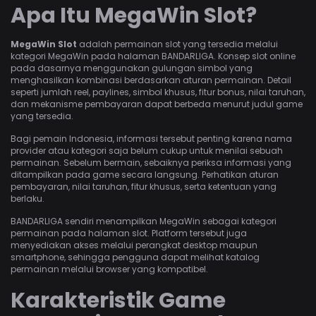
Apa Itu MegaWin Slot?
MegaWin Slot
adalah permainan slot yang tersedia melalui
kategori MegaWin pada halaman BANDARLIGA. Konsep slot online
pada dasarnya menggunakan gulungan simbol yang
menghasilkan kombinasi berdasarkan aturan permainan. Detail
seperti jumlah reel, paylines, simbol khusus, fitur bonus, nilai taruhan,
dan mekanisme pembayaran dapat berbeda menurut judul game
yang tersedia.
Bagi pemain Indonesia, informasi tersebut penting karena nama
provider atau kategori saja belum cukup untuk menilai sebuah
permainan. Sebelum bermain, sebaiknya periksa informasi yang
ditampilkan pada game secara langsung. Perhatikan aturan
pembayaran, nilai taruhan, fitur khusus, serta ketentuan yang
berlaku.
BANDARLIGA sendiri menampilkan MegaWin sebagai kategori
permainan pada halaman slot. Platform tersebut juga
menyediakan akses melalui perangkat desktop maupun
smartphone, sehingga pengguna dapat melihat katalog
permainan melalui browser yang kompatibel.
Karakteristik Game