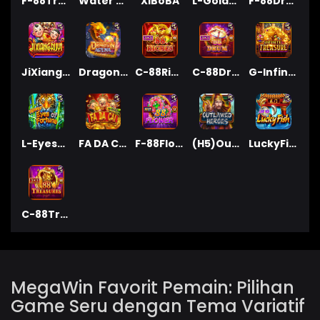
F-88Treasures(H5)
Water Margin(H5)
XiBoBA
L-GoldenToad
F-88Drum(H5)
JiXiangRuYi(H5)
Dragon Arena
C-88Riches(H5)
C-88Drum(H5)
G-InfiniteTreasure
L-EyesOfFortune
FA DA CAI(H5)
F-88Flower(H5)
(H5)Outlawed Heroes
LuckyFish
C-88Treasures(H5)
MegaWin Favorit Pemain: Pilihan
Game Seru dengan Tema Variatif