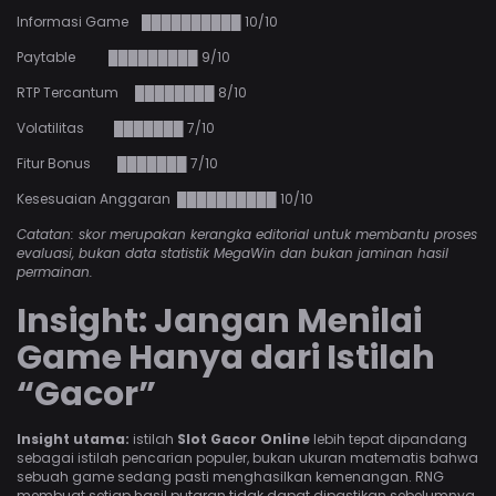
Informasi Game ██████████ 10/10
Paytable █████████ 9/10
RTP Tercantum ████████ 8/10
Volatilitas ███████ 7/10
Fitur Bonus ███████ 7/10
Kesesuaian Anggaran ██████████ 10/10
Catatan: skor merupakan kerangka editorial untuk membantu proses
evaluasi, bukan data statistik MegaWin dan bukan jaminan hasil
permainan.
Insight: Jangan Menilai
Game Hanya dari Istilah
“Gacor”
Insight utama:
istilah
Slot Gacor Online
lebih tepat dipandang
sebagai istilah pencarian populer, bukan ukuran matematis bahwa
sebuah game sedang pasti menghasilkan kemenangan. RNG
membuat setiap hasil putaran tidak dapat dipastikan sebelumnya.