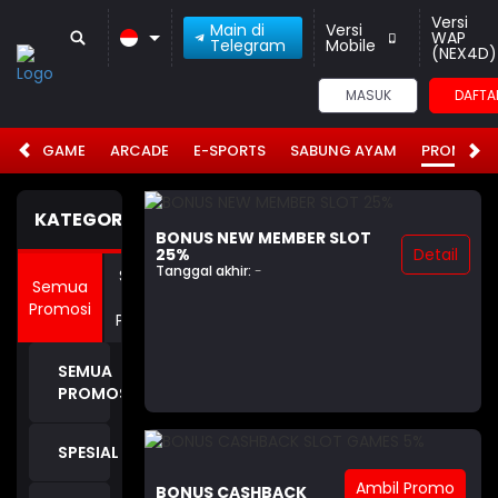
Versi
Main di
Versi
WAP
Telegram
Mobile
(NEX4D)
MASUK
DAFTA
RASH GAME
ARCADE
E-SPORTS
SABUNG AYAM
PROMOSI
KATEGORI
BONUS NEW MEMBER SLOT
Detail
25%
Tanggal akhir:
-
Semua
Semua
Event
Promosi
Provider
SEMUA
PROMOSI
SPESIAL
Ambil Promo
BONUS CASHBACK