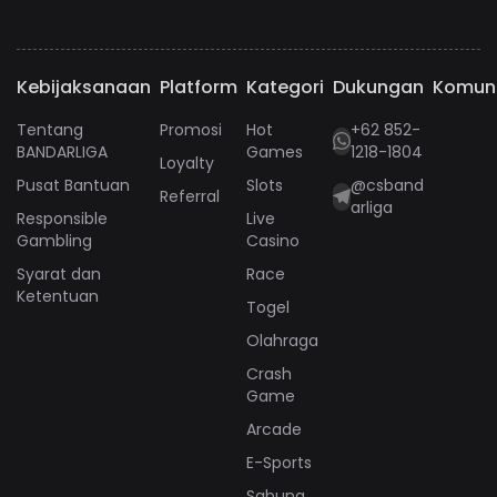
Kebijaksanaan
Platform
Kategori
Dukungan
Komun
Tentang
Promosi
Hot
+62 852-
BANDARLIGA
Games
1218-1804
Loyalty
Pusat Bantuan
Slots
@csband
Referral
arliga
Responsible
Live
Gambling
Casino
Syarat dan
Race
Ketentuan
Togel
Olahraga
Crash
Game
Arcade
E-Sports
Sabung