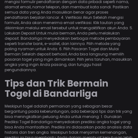
mengisi formulir pendaftaran dengan data pribadi seperti nama,
alamat email, nomor telepon, dan membuat kata sandi. Pastikan
semua data yang Anda masukkan benar agar proses
pendaftaran berjalan lancar. 4. Verifikasi Akun Setelah mengisi
formulir, Anda akan menerima email verifikasi. Klik tautan yang
dikirimkan melalui email tersebut untuk mengaktifkan akun Anda. 5.
Lakukan Deposit Untuk mulai bermain, Anda perlu melakukan
deposit. Bandarliga menyediakan berbagai metode pembayaran
seperti transfer bank, e-wallet, dan lainnya. Pilih metode yang
paling nyaman untuk Anda. 6. Pilih Pasaran Togel dan Mulai
Bermain Setelah deposit berhasil, Anda bisa langsung memilih
pasaran togel yang ingin dimainkan. Pilih jenis taruhan, masukkan
angka yang ingin Anda pasang, dan tunggu hasil
pengundiannya.
Tips dan Trik Bermain
Togel di Bandarliga
Meskipun togel adalah permainan yang sebagian besar
bergantung pada keberuntungan, ada beberapa tips dan trik yang
bisa meningkatkan peluang Anda untuk menang: 1. Gunakan
Prediksi Togel Bandarliga menyediakan prediksi angka togel yang
bisa Anda manfaatkan. Prediksi ini didasarkan pada analisis data
historis dan tren angka. Meskipun tidak menjamin kemenangan,
prediksi ini bisa membantu Anda dalam membuat keputusan lebih