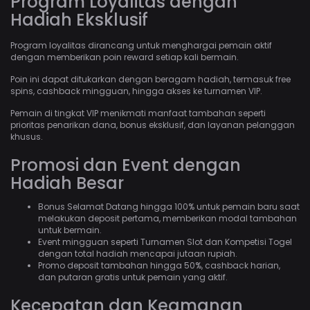
Program Loyalitas dengan
Hadiah Eksklusif
Program loyalitas dirancang untuk menghargai pemain aktif
dengan memberikan poin reward setiap kali bermain.
Poin ini dapat ditukarkan dengan beragam hadiah, termasuk free
spins, cashback mingguan, hingga akses ke turnamen VIP.
Pemain di tingkat VIP menikmati manfaat tambahan seperti
prioritas penarikan dana, bonus eksklusif, dan layanan pelanggan
khusus.
Promosi dan Event dengan
Hadiah Besar
Bonus Selamat Datang hingga 100% untuk pemain baru saat
melakukan deposit pertama, memberikan modal tambahan
untuk bermain.
Event mingguan seperti Turnamen Slot dan Kompetisi Togel
dengan total hadiah mencapai jutaan rupiah.
Promo deposit tambahan hingga 50%, cashback harian,
dan putaran gratis untuk pemain yang aktif.
Kecepatan dan Keamanan