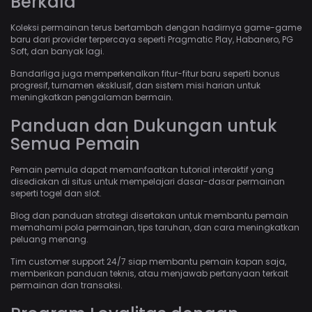
Berkala
Koleksi permainan terus bertambah dengan hadirnya game-game
baru dari provider terpercaya seperti Pragmatic Play, Habanero, PG
Soft, dan banyak lagi.
Bandarliga juga memperkenalkan fitur-fitur baru seperti bonus
progresif, turnamen eksklusif, dan sistem misi harian untuk
meningkatkan pengalaman bermain.
Panduan dan Dukungan untuk
Semua Pemain
Pemain pemula dapat memanfaatkan tutorial interaktif yang
disediakan di situs untuk mempelajari dasar-dasar permainan
seperti togel dan slot.
Blog dan panduan strategi disertakan untuk membantu pemain
memahami pola permainan, tips taruhan, dan cara meningkatkan
peluang menang.
Tim customer support 24/7 siap membantu pemain kapan saja,
memberikan panduan teknis, atau menjawab pertanyaan terkait
permainan dan transaksi.