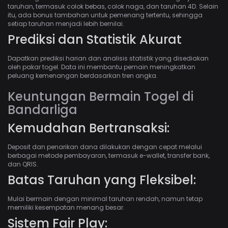
taruhan, termasuk colok bebas, colok naga, dan taruhan 4D. Selain
itu, ada bonus tambahan untuk pemenang tertentu, sehingga
setiap taruhan menjadi lebih bernilai.
Prediksi dan Statistik Akurat
Dapatkan prediksi harian dan analisis statistik yang disediakan
oleh pakar togel. Data ini membantu pemain meningkatkan
peluang kemenangan berdasarkan tren angka.
Keuntungan Bermain Togel di
Bandarliga
Kemudahan Bertransaksi:
Deposit dan penarikan dana dilakukan dengan cepat melalui
berbagai metode pembayaran, termasuk e-wallet, transfer bank,
dan QRIS.
Batas Taruhan yang Fleksibel:
Mulai bermain dengan minimal taruhan rendah, namun tetap
memiliki kesempatan menang besar.
Sistem Fair Play: