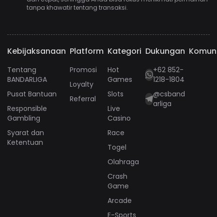
tanpa khawatir tentang transaksi.
Kebijaksanaan
Platform
Kategori
Dukungan
Komun
Tentang
Promosi
Hot
+62 852-
BANDARLIGA
Games
1218-1804
Loyalty
Pusat Bantuan
Slots
@csband
Referral
arliga
Responsible
Live
Gambling
Casino
Syarat dan
Race
Ketentuan
Togel
Olahraga
Crash
Game
Arcade
E-Sports