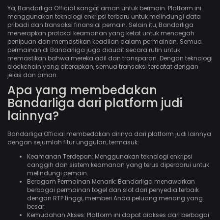
Ya, Bandarliga Official sangat aman untuk bermain. Platform ini
menggunakan teknologi enkripsi terbaru untuk melindungi data
pribadi dan transaksi finansial pemain. Selain itu, Bandarliga
menerapkan protokol keamanan yang ketat untuk mencegah
penipuan dan memastikan keadilan dalam permainan. Semua
permainan di Bandarliga juga diaudit secara rutin untuk
memastikan bahwa mereka adil dan transparan. Dengan teknologi
blockchain yang diterapkan, semua transaksi tercatat dengan
jelas dan aman.
Apa yang membedakan
Bandarliga dari platform judi
lainnya?
Bandarliga Official membedakan dirinya dari platform judi lainnya
dengan sejumlah fitur unggulan, termasuk:
Keamanan Terdepan: Menggunakan teknologi enkripsi
canggih dan sistem keamanan yang terus diperbarui untuk
melindungi pemain.
Beragam Permainan Menarik: Bandarliga menawarkan
berbagai permainan togel dan slot dari penyedia terbaik
dengan RTP tinggi, memberi Anda peluang menang yang
besar.
Kemudahan Akses: Platform ini dapat diakses dari berbagai