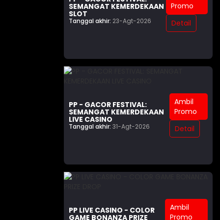
Promo
SEMANGAT KEMERDEKAAN
SLOT
Tanggal akhir:
23-Agt-2026
Detail
Ambil
PP - GACOR FESTIVAL:
Promo
SEMANGAT KEMERDEKAAN
LIVE CASINO
Tanggal akhir:
31-Agt-2026
Detail
Ambil
PP LIVE CASINO - COLOR
Promo
GAME BONANZA PRIZE