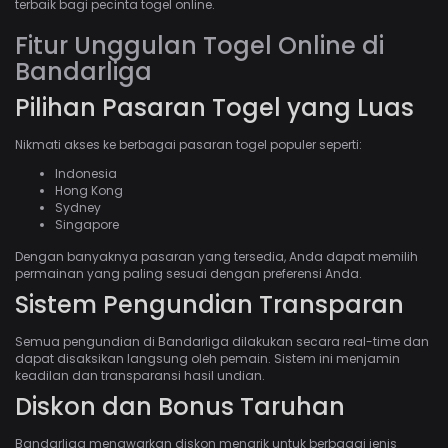
terbaik bagi pecinta togel online.
Fitur Unggulan Togel Online di
Bandarliga
Pilihan Pasaran Togel yang Luas
Nikmati akses ke berbagai pasaran togel populer seperti:
Indonesia
Hong Kong
Sydney
Singapore
Dengan banyaknya pasaran yang tersedia, Anda dapat memilih
permainan yang paling sesuai dengan preferensi Anda.
Sistem Pengundian Transparan
Semua pengundian di Bandarliga dilakukan secara real-time dan
dapat disaksikan langsung oleh pemain. Sistem ini menjamin
keadilan dan transparansi hasil undian.
Diskon dan Bonus Taruhan
Bandarliga menawarkan diskon menarik untuk berbagai jenis