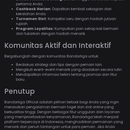
pertama Anda.
Cashback Harian:
Dapatkan kembali sebagian dari
kekalahan Anda.
Turnamen Slot:
Kompetisi seru dengan hadiah jutaan
rupiah.
Program Loyalitas:
Kumpulkan poin setiap kali bermain
dan tukarkan dengan hadiah menarik.
Komunitas Aktif dan Interaktif
Bergabunglah dengan komunitas Bandarliga untuk:
Berdiskusi strategi dan tips dengan pemain lain.
Mengikuti event-event menarik yang diadakan secara rutin.
Mendapatkan informasi terkini tentang promosi dan fitur
baru.
Penutup
Bandarliga Official adalah pilihan terbaik bagi Anda yang ingin
merasakan pengalaman bermain togel dan slot online yang
berkualitas tinggi. Dengan berbagai fitur unggulan dan layanan
yang memprioritaskan kenyamanan, Bandarliga telah menjadi
platform terpercaya di Indonesia, menghadirkan permainan yang
menarik dan penuh tantangan untuk para pemain. Jika Anda