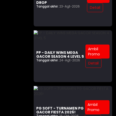
DROP
Tanggal akhir:
23-Agt-2026
Detail
Ambil
PP - DAILY WINS MEGA
Promo
GACOR SEASON 4 LEVEL 5
Tanggal akhir:
24-Agt-2026
Detail
Ambil
PG SOFT - TURNAMEN PG
Promo
GACOR FIESTA 2026!
Tanggal akhir:
18-Okt-2026