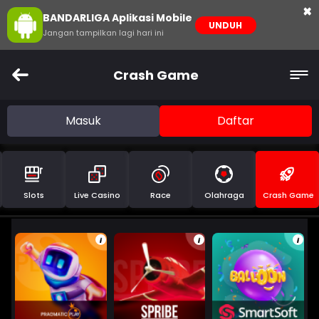
×
BANDARLIGA Aplikasi Mobile
UNDUH
Jangan tampilkan lagi hari ini
Crash Game
Masuk
Daftar
Slots
Live Casino
Race
Olahraga
Crash Game
i
i
i