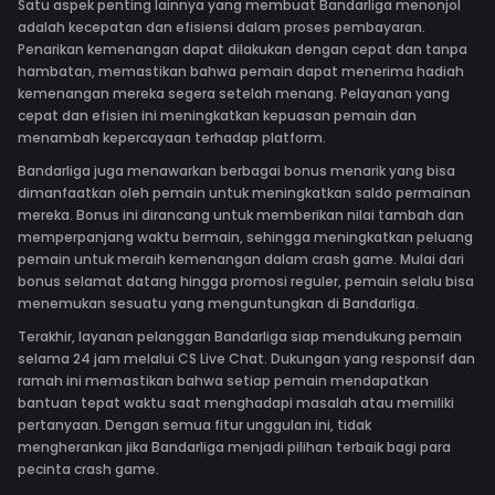
Satu aspek penting lainnya yang membuat Bandarliga menonjol
adalah kecepatan dan efisiensi dalam proses pembayaran.
Penarikan kemenangan dapat dilakukan dengan cepat dan tanpa
hambatan, memastikan bahwa pemain dapat menerima hadiah
kemenangan mereka segera setelah menang. Pelayanan yang
cepat dan efisien ini meningkatkan kepuasan pemain dan
menambah kepercayaan terhadap platform.
Bandarliga juga menawarkan berbagai bonus menarik yang bisa
dimanfaatkan oleh pemain untuk meningkatkan saldo permainan
mereka. Bonus ini dirancang untuk memberikan nilai tambah dan
memperpanjang waktu bermain, sehingga meningkatkan peluang
pemain untuk meraih kemenangan dalam crash game. Mulai dari
bonus selamat datang hingga promosi reguler, pemain selalu bisa
menemukan sesuatu yang menguntungkan di Bandarliga.
Terakhir, layanan pelanggan Bandarliga siap mendukung pemain
selama 24 jam melalui CS Live Chat. Dukungan yang responsif dan
ramah ini memastikan bahwa setiap pemain mendapatkan
bantuan tepat waktu saat menghadapi masalah atau memiliki
pertanyaan. Dengan semua fitur unggulan ini, tidak
mengherankan jika Bandarliga menjadi pilihan terbaik bagi para
pecinta crash game.