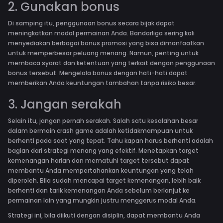
2. Gunakan bonus
Di samping itu, penggunaan bonus secara bijak dapat
meningkatkan modal permainan Anda. Bandarliga sering kali
menyediakan berbagai bonus promosi yang bisa dimanfaatkan
untuk memperbesar peluang menang. Namun, penting untuk
membaca syarat dan ketentuan yang terkait dengan penggunaan
bonus tersebut. Mengelola bonus dengan hati-hati dapat
memberikan Anda keuntungan tambahan tanpa risiko besar.
3. Jangan serakah
Selain itu, jangan pernah serakah. Salah satu kesalahan besar
dalam bermain crash game adalah ketidakmampuan untuk
berhenti pada saat yang tepat. Tahu kapan harus berhenti adalah
bagian dari strategi menang yang efektif. Menetapkan target
kemenangan harian dan mematuhi target tersebut dapat
membantu Anda mempertahankan keuntungan yang telah
diperoleh. Bila sudah mencapai target kemenangan, lebih baik
berhenti dan tarik kemenangan Anda sebelum berlanjut ke
permainan lain yang mungkin justru menggerus modal Anda.
Strategi ini, bila diikuti dengan disiplin, dapat membantu Anda