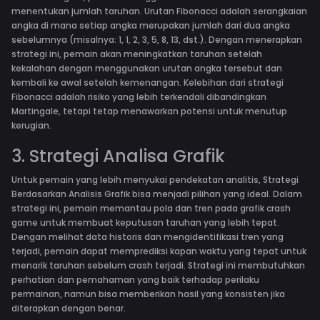
menentukan jumlah taruhan. Urutan Fibonacci adalah serangkaian
angka di mana setiap angka merupakan jumlah dari dua angka
sebelumnya (misalnya: 1, 1, 2, 3, 5, 8, 13, dst.). Dengan menerapkan
strategi ini, pemain akan meningkatkan taruhan setelah
kekalahan dengan menggunakan urutan angka tersebut dan
kembali ke awal setelah kemenangan. Kelebihan dari strategi
Fibonacci adalah risiko yang lebih terkendali dibandingkan
Martingale, tetapi tetap menawarkan potensi untuk menutup
kerugian.
3. Strategi Analisa Grafik
Untuk pemain yang lebih menyukai pendekatan analitis, Strategi
Berdasarkan Analisis Grafik bisa menjadi pilihan yang ideal. Dalam
strategi ini, pemain memantau pola dan tren pada grafik crash
game untuk membuat keputusan taruhan yang lebih tepat.
Dengan melihat data historis dan mengidentifikasi tren yang
terjadi, pemain dapat memprediksi kapan waktu yang tepat untuk
menarik taruhan sebelum crash terjadi. Strategi ini membutuhkan
perhatian dan pemahaman yang baik terhadap perilaku
permainan, namun bisa memberikan hasil yang konsisten jika
diterapkan dengan benar.