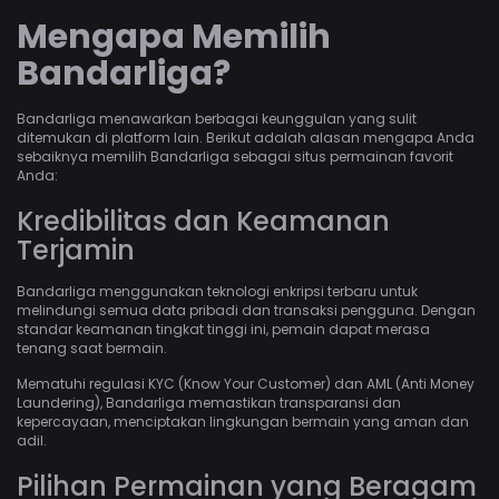
Mengapa Memilih
Bandarliga?
Bandarliga menawarkan berbagai keunggulan yang sulit
ditemukan di platform lain. Berikut adalah alasan mengapa Anda
sebaiknya memilih Bandarliga sebagai situs permainan favorit
Anda:
Kredibilitas dan Keamanan
Terjamin
Bandarliga menggunakan teknologi enkripsi terbaru untuk
melindungi semua data pribadi dan transaksi pengguna. Dengan
standar keamanan tingkat tinggi ini, pemain dapat merasa
tenang saat bermain.
Mematuhi regulasi KYC (Know Your Customer) dan AML (Anti Money
Laundering), Bandarliga memastikan transparansi dan
kepercayaan, menciptakan lingkungan bermain yang aman dan
adil.
Pilihan Permainan yang Beragam