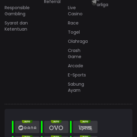
Referral
arliga
Responsible
Live
Gambling
Casino
Syarat dan
Race
Ketentuan
Togel
Olahraga
Crash
Game
Arcade
E-Sports
Sabung
Ayam