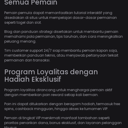
Semua Pemain
Pemain pemula dapat memanfaatkan tutorial interaktif yang
disediakan di situs untuk mempelajari dasar-dasar permainan
seperti togel dan slot.
Blog dan panduan strategi disertakan untuk membantu pemain
memahami pola permainan, tips taruhan, dan cara meningkatkan
peluang menang.
Tim customer support 24/7 siap membantu pemain kapan saja,
memberikan panduan teknis, atau menjawab pertanyaan terkait
permainan dan transaksi.
Program Loyalitas dengan
Hadiah Eksklusif
Program loyalitas dirancang untuk menghargai pemain aktif
dengan memberikan poin reward setiap kali bermain.
Poin ini dapat ditukarkan dengan beragam hadiah, termasuk free
spins, cashback mingguan, hingga akses ke turnamen VIP.
Pemain di tingkat VIP menikmati manfaat tambahan seperti
prioritas penarikan dana, bonus eksklusif, dan layanan pelanggan
khusus.