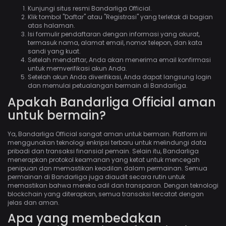
Kunjungi situs resmi Bandarliga Official.
Klik tombol "Daftar" atau "Registrasi" yang terletak di bagian
atas halaman.
Isi formulir pendaftaran dengan informasi yang akurat,
termasuk nama, alamat email, nomor telepon, dan kata
sandi yang kuat.
Setelah mendaftar, Anda akan menerima email konfirmasi
untuk memverifikasi akun Anda.
Setelah akun Anda diverifikasi, Anda dapat langsung login
dan memulai petualangan bermain di Bandarliga.
Apakah Bandarliga Official aman
untuk bermain?
Ya, Bandarliga Official sangat aman untuk bermain. Platform ini
menggunakan teknologi enkripsi terbaru untuk melindungi data
pribadi dan transaksi finansial pemain. Selain itu, Bandarliga
menerapkan protokol keamanan yang ketat untuk mencegah
penipuan dan memastikan keadilan dalam permainan. Semua
permainan di Bandarliga juga diaudit secara rutin untuk
memastikan bahwa mereka adil dan transparan. Dengan teknologi
blockchain yang diterapkan, semua transaksi tercatat dengan
jelas dan aman.
Apa yang membedakan