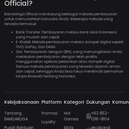
Official?
Bandarliga Official mendukung berbagai metode pembayaran
untuk memudahkan transaksi Anda. Beberapa metode yang
tersedia termasuk:
Bank Transfer: Pembayaran melalui bank lokal Indonesia
yang mudah dan cepat.
E-Wallet: Metode pembayaran melalui dompet digital seperti
OVO, GoPay, dan DANA.
Qris: Pembayaran dengan QRIS, yang memungkinkan Anda
melakukan pembayaran dengan lebih praktis
menggunakan aplikasi perbankan atau dompet digital.
Semua metode pembayaran yang tersedia dijamin aman
dan cepat, sehingga Anda bisa fokus menikmati permainan
tanpa khawatir tentang transaksi.
Kebijaksanaan
Platform
Kategori
Dukungan
Komun
Tentang
Promosi
Hot
+62 852-
BANDARLIGA
Games
1218-1804
Loyalty
Pusat Bantuan
Slots
@csband