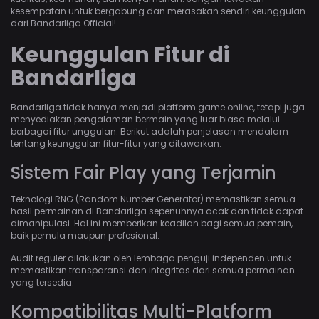
kesempatan untuk bergabung dan merasakan sendiri keunggulan
dari Bandarliga Official!
Keunggulan Fitur di
Bandarliga
Bandarliga tidak hanya menjadi platform game online, tetapi juga
menyediakan pengalaman bermain yang luar biasa melalui
berbagai fitur unggulan. Berikut adalah penjelasan mendalam
tentang keunggulan fitur-fitur yang ditawarkan:
Sistem Fair Play yang Terjamin
Teknologi RNG (Random Number Generator) memastikan semua
hasil permainan di Bandarliga sepenuhnya acak dan tidak dapat
dimanipulasi. Hal ini memberikan keadilan bagi semua pemain,
baik pemula maupun profesional.
Audit reguler dilakukan oleh lembaga penguji independen untuk
memastikan transparansi dan integritas dari semua permainan
yang tersedia.
Kompatibilitas Multi-Platform