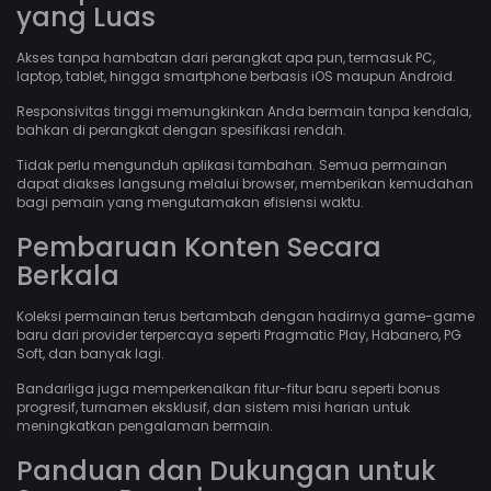
yang Luas
Akses tanpa hambatan dari perangkat apa pun, termasuk PC,
laptop, tablet, hingga smartphone berbasis iOS maupun Android.
Responsivitas tinggi memungkinkan Anda bermain tanpa kendala,
bahkan di perangkat dengan spesifikasi rendah.
Tidak perlu mengunduh aplikasi tambahan. Semua permainan
dapat diakses langsung melalui browser, memberikan kemudahan
bagi pemain yang mengutamakan efisiensi waktu.
Pembaruan Konten Secara
Berkala
Koleksi permainan terus bertambah dengan hadirnya game-game
baru dari provider terpercaya seperti Pragmatic Play, Habanero, PG
Soft, dan banyak lagi.
Bandarliga juga memperkenalkan fitur-fitur baru seperti bonus
progresif, turnamen eksklusif, dan sistem misi harian untuk
meningkatkan pengalaman bermain.
Panduan dan Dukungan untuk