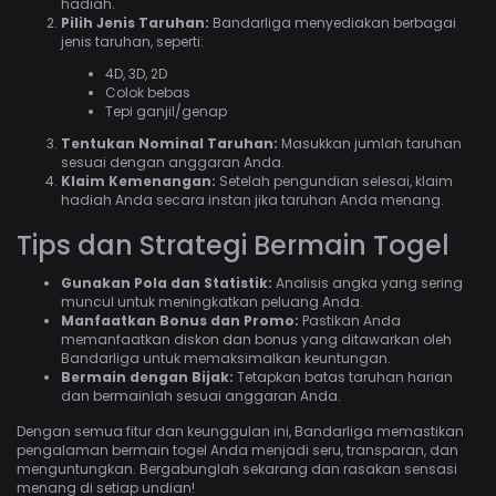
hadiah.
Pilih Jenis Taruhan:
Bandarliga menyediakan berbagai
jenis taruhan, seperti:
4D, 3D, 2D
Colok bebas
Tepi ganjil/genap
Tentukan Nominal Taruhan:
Masukkan jumlah taruhan
sesuai dengan anggaran Anda.
Klaim Kemenangan:
Setelah pengundian selesai, klaim
hadiah Anda secara instan jika taruhan Anda menang.
Tips dan Strategi Bermain Togel
Gunakan Pola dan Statistik:
Analisis angka yang sering
muncul untuk meningkatkan peluang Anda.
Manfaatkan Bonus dan Promo:
Pastikan Anda
memanfaatkan diskon dan bonus yang ditawarkan oleh
Bandarliga untuk memaksimalkan keuntungan.
Bermain dengan Bijak:
Tetapkan batas taruhan harian
dan bermainlah sesuai anggaran Anda.
Dengan semua fitur dan keunggulan ini, Bandarliga memastikan
pengalaman bermain togel Anda menjadi seru, transparan, dan
menguntungkan. Bergabunglah sekarang dan rasakan sensasi
menang di setiap undian!