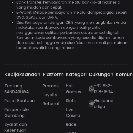
Bank Transfer: Pembayaran melalui bank lokal Indonesia
yang mudah dan cepat.
E-Wallet: Metode pembayaran melalui dompet digital seperti
OVO, GoPay, dan DANA.
Qris: Pembayaran dengan QRIS, yang memungkinkan Anda
melakukan pembayaran dengan lebih praktis
menggunakan aplikasi perbankan atau dompet digital.
Semua metode pembayaran yang tersedia dijamin aman
dan cepat, sehingga Anda bisa fokus menikmati permainan
tanpa khawatir tentang transaksi.
Kebijaksanaan
Platform
Kategori
Dukungan
Komun
Tentang
Promosi
Hot
+62 852-
BANDARLIGA
Games
1218-1804
Loyalty
Pusat Bantuan
Slots
@csband
Referral
arliga
Responsible
Live
Gambling
Casino
Syarat dan
Race
Ketentuan