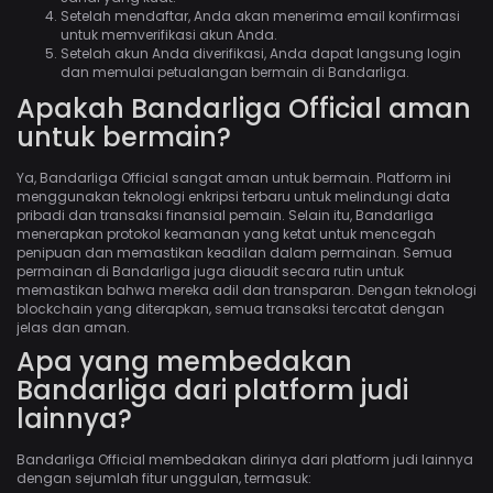
Setelah mendaftar, Anda akan menerima email konfirmasi
untuk memverifikasi akun Anda.
Setelah akun Anda diverifikasi, Anda dapat langsung login
dan memulai petualangan bermain di Bandarliga.
Apakah Bandarliga Official aman
untuk bermain?
Ya, Bandarliga Official sangat aman untuk bermain. Platform ini
menggunakan teknologi enkripsi terbaru untuk melindungi data
pribadi dan transaksi finansial pemain. Selain itu, Bandarliga
menerapkan protokol keamanan yang ketat untuk mencegah
penipuan dan memastikan keadilan dalam permainan. Semua
permainan di Bandarliga juga diaudit secara rutin untuk
memastikan bahwa mereka adil dan transparan. Dengan teknologi
blockchain yang diterapkan, semua transaksi tercatat dengan
jelas dan aman.
Apa yang membedakan
Bandarliga dari platform judi
lainnya?
Bandarliga Official membedakan dirinya dari platform judi lainnya
dengan sejumlah fitur unggulan, termasuk: