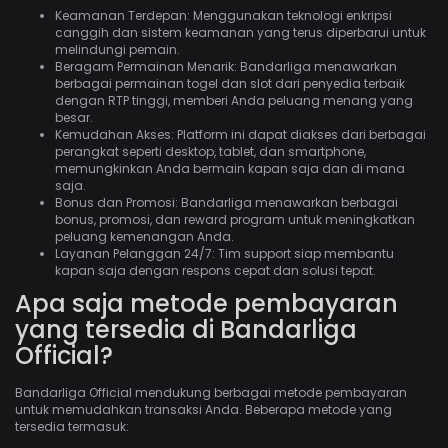
Keamanan Terdepan: Menggunakan teknologi enkripsi
canggih dan sistem keamanan yang terus diperbarui untuk
melindungi pemain.
Beragam Permainan Menarik: Bandarliga menawarkan
berbagai permainan togel dan slot dari penyedia terbaik
dengan RTP tinggi, memberi Anda peluang menang yang
besar.
Kemudahan Akses: Platform ini dapat diakses dari berbagai
perangkat seperti desktop, tablet, dan smartphone,
memungkinkan Anda bermain kapan saja dan di mana
saja.
Bonus dan Promosi: Bandarliga menawarkan berbagai
bonus, promosi, dan reward program untuk meningkatkan
peluang kemenangan Anda.
Layanan Pelanggan 24/7: Tim support siap membantu
kapan saja dengan respons cepat dan solusi tepat.
Apa saja metode pembayaran
yang tersedia di Bandarliga
Official?
Bandarliga Official mendukung berbagai metode pembayaran
untuk memudahkan transaksi Anda. Beberapa metode yang
tersedia termasuk: