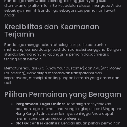
Bandarliga menawarkan berbagai keunggulan yang sulit
ditemukan di platform lain. Berikut adalah alasan mengapa Anda
sebaiknya memilih Bandarliga sebagai situs permainan favorit
Anda:
Kredibilitas dan Keamanan
Terjamin
Bandarliga menggunakan teknologi enkripsi terbaru untuk
melindungi semua data pribadi dan transaksi pengguna. Dengan
standar keamanan tingkat tinggi ini, pemain dapat merasa
tenang saat bermain.
Mematuhi regulasi KYC (Know Your Customer) dan AML (Anti Money
Laundering), Bandarliga memastikan transparansi dan
kepercayaan, menciptakan lingkungan bermain yang aman dan
adil.
Pilihan Permainan yang Beragam
Pergamean Togel Online:
Bandarliga menyediakan
pasaran togel internasional yang lengkap seperti Singapore,
Hong Kong, Sydney, dan lainnya, sehingga Anda dapat
memilih permainan sesuai preferensi.
Slot Gacor Berkualitas:
Dengan ribuan pilihan permainan