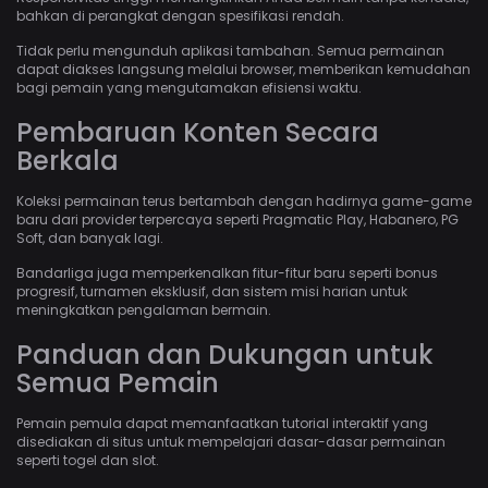
bahkan di perangkat dengan spesifikasi rendah.
Tidak perlu mengunduh aplikasi tambahan. Semua permainan
dapat diakses langsung melalui browser, memberikan kemudahan
bagi pemain yang mengutamakan efisiensi waktu.
Pembaruan Konten Secara
Berkala
Koleksi permainan terus bertambah dengan hadirnya game-game
baru dari provider terpercaya seperti Pragmatic Play, Habanero, PG
Soft, dan banyak lagi.
Bandarliga juga memperkenalkan fitur-fitur baru seperti bonus
progresif, turnamen eksklusif, dan sistem misi harian untuk
meningkatkan pengalaman bermain.
Panduan dan Dukungan untuk
Semua Pemain
Pemain pemula dapat memanfaatkan tutorial interaktif yang
disediakan di situs untuk mempelajari dasar-dasar permainan
seperti togel dan slot.