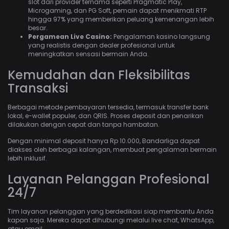
slot dari provider ternama seperti Pragmatic Play,
Microgaming, dan PG Soft, pemain dapat menikmati RTP
hingga 97% yang memberikan peluang kemenangan lebih
besar.
Pergamean Live Casino:
Pengalaman kasino langsung
yang realistis dengan dealer profesional untuk
meningkatkan sensasi bermain Anda.
Kemudahan dan Fleksibilitas
Transaksi
Berbagai metode pembayaran tersedia, termasuk transfer bank
lokal, e-wallet populer, dan QRIS. Proses deposit dan penarikan
dilakukan dengan cepat dan tanpa hambatan.
Dengan minimal deposit hanya Rp 10.000, Bandarliga dapat
diakses oleh berbagai kalangan, membuat pengalaman bermain
lebih inklusif.
Layanan Pelanggan Profesional
24/7
Tim layanan pelanggan yang berdedikasi siap membantu Anda
kapan saja. Mereka dapat dihubungi melalui live chat, WhatsApp,
atau email.