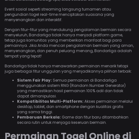
Event sosial seperti streaming langsung turnamen atau
pengundian togel real-time menciptakan suasana yang
menyenangkan dan interaktif.
Dengan fitur-fitur yang mendukung pengalaman bermain secara
menyeluruh, Bandarliga tidak hanya menjadi platform game,
tetapi juga komunitas yang memberikan manfaat bagi para
pemainnya. Jika Anda mencari pengalaman bermain yang aman,
menyenangkan, dan penuh peluang menang, Bandarliga adalah
tempat yang tepat!
Bandarliga tidak hanya menawarkan permainan menarik tetapi
juga berbagai fitur unggulan yang menjadikannya pilihan terbaik:
Sistem Fair Play:
Semua permainan di Bandarliga
menggunakan sistem RNG (Random Number Generator)
yang memastikan hasil permainan 100% adil dan tidak
dapat dimanipulasi.
Kompatibilitas Multi-Platform:
Akses permainan melalui
desktop, tablet, dan smartphone dengan kualitas grafis
yang sama tinggi.
Pembaruan Berkala:
Game dan fitur baru ditambahkan
secara rutin untuk menjaga keseruan bermain.
Permainan Togel Online di