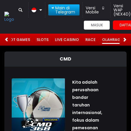
Versi
Main di
Versi
WAP
Telegram
Mobile
(NEX4D)
MASUK
DAFTA
L
HOT GAMES
SLOTS
LIVE CASINO
RACE
OLAHRAGA
CMD
Kita adalah
perusahaan
bandar
taruhan
internasional,
fokus dalam
pemesanan