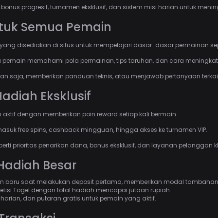
i bonus progresif, turnamen eksklusif, dan sistem misi harian untuk me
tuk Semua Pemain
yang disediakan di situs untuk mempelajari dasar-dasar permainan seper
u pemain memahami pola permainan, tips taruhan, dan cara meningka
n saja, memberikan panduan teknis, atau menjawab pertanyaan terkait
adiah Eksklusif
aktif dengan memberikan poin reward setiap kali bermain.
masuk free spins, cashback mingguan, hingga akses ke turnamen VIP.
rti prioritas penarikan dana, bonus eksklusif, dan layanan pelanggan 
Hadiah Besar
n baru saat melakukan deposit pertama, memberikan modal tambahan 
tisi Togel dengan total hadiah mencapai jutaan rupiah.
rian, dan putaran gratis untuk pemain yang aktif.