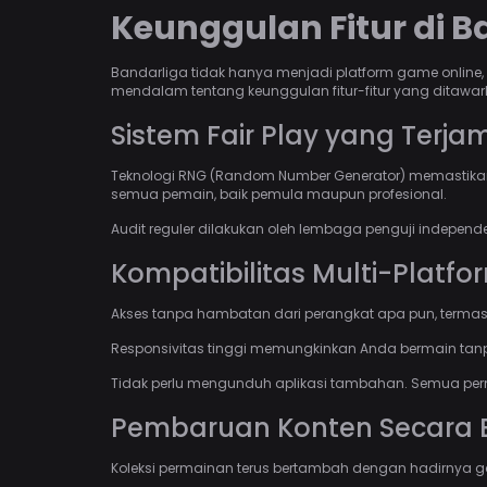
Keunggulan Fitur di B
Bandarliga tidak hanya menjadi platform game online,
mendalam tentang keunggulan fitur-fitur yang ditawar
Sistem Fair Play yang Terja
Teknologi RNG (Random Number Generator) memastikan 
semua pemain, baik pemula maupun profesional.
Audit reguler dilakukan oleh lembaga penguji indepen
Kompatibilitas Multi-Platf
Akses tanpa hambatan dari perangkat apa pun, termasu
Responsivitas tinggi memungkinkan Anda bermain tanp
Tidak perlu mengunduh aplikasi tambahan. Semua per
Pembaruan Konten Secara 
Koleksi permainan terus bertambah dengan hadirnya gam