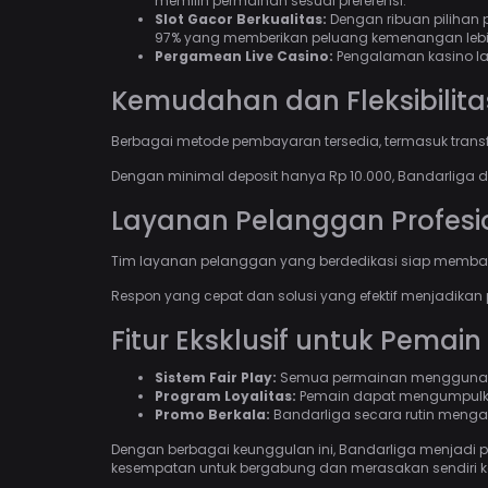
memilih permainan sesuai preferensi.
Slot Gacor Berkualitas:
Dengan ribuan pilihan 
97% yang memberikan peluang kemenangan lebi
Pergamean Live Casino:
Pengalaman kasino lan
Kemudahan dan Fleksibilita
Berbagai metode pembayaran tersedia, termasuk transfe
Dengan minimal deposit hanya Rp 10.000, Bandarliga d
Layanan Pelanggan Profesi
Tim layanan pelanggan yang berdedikasi siap membantu
Respon yang cepat dan solusi yang efektif menjadika
Fitur Eksklusif untuk Pemain
Sistem Fair Play:
Semua permainan menggunakan
Program Loyalitas:
Pemain dapat mengumpulkan
Promo Berkala:
Bandarliga secara rutin meng
Dengan berbagai keunggulan ini, Bandarliga menjadi 
kesempatan untuk bergabung dan merasakan sendiri keu