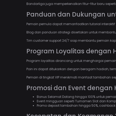
Bandarliga juga memperkenalkan fitur-fitur baru sepert
Panduan dan Dukungan un
Pemain pemula dapat memanfaatkan tutorial interaktif 
Blog dan panduan strategi disertakan untuk membant
Tim customer support 24/7 siap membantu pemain kapa
Program Loyalitas dengan H
Program loyalitas dirancang untuk menghargai pemain 
Poin ini dapat ditukarkan dengan beragam hadiah, ter
Pemain di tingkat VIP menikmati manfaat tambahan sepe
Promosi dan Event dengan 
Bonus Selamat Datang hingga 100% untuk pemai
Event mingguan seperti Turnamen Slot dan Kompe
Promo deposit tambahan hingga 50%, cashback ha