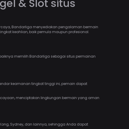
el & Slot situs
erpercaya, Bandarliga menyediakan pengalaman bermain
ngkat keahlian, baik pemula maupun profesional.
baiknya memilih Bandarliga sebagai situs permainan
ndar keamanan tingkat tinggi ini, pemain dapat
percayaan, menciptakan lingkungan bermain yang aman
 Kong, Sydney, dan lainnya, sehingga Anda dapat