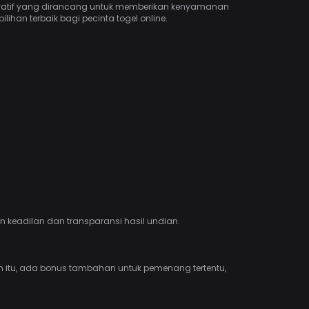
ovatif yang dirancang untuk memberikan kenyamanan
ihan terbaik bagi pecinta togel online.
 keadilan dan transparansi hasil undian.
in itu, ada bonus tambahan untuk pemenang tertentu,