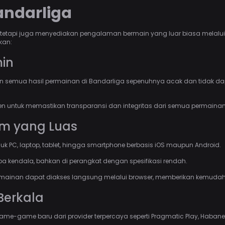
andarliga
 tetapi juga menyediakan pengalaman bermain yang luar biasa melalui b
kan:
min
semua hasil permainan di Bandarliga sepenuhnya acak dan tidak dapa
den untuk memastikan transparansi dan integritas dari semua permainan
orm yang Luas
k PC, laptop, tablet, hingga smartphone berbasis iOS maupun Android.
a kendala, bahkan di perangkat dengan spesifikasi rendah.
mainan dapat diakses langsung melalui browser, memberikan kemuda
Berkala
e-game baru dari provider terpercaya seperti Pragmatic Play, Habanero