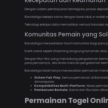
Kecepatan dan Keamanan T
Dengan sistem pembayaran terintegrasi, proses deposi
Bandarliga bekerja sama dengan bank lokal, e-wallet s
Teknologi enkripsi data memastikan semua transaksi 
Komunitas Pemain yang Sol
Bandarliga menyediakan forum komunitas bagi para pemai
Event sosial seperti streaming langsung turnamen ata
Dengan fitur-fitur yang mendukung pengalaman bermai
para pemainnya. Jika Anda mencari pengalaman berm
Bandarliga tidak hanya menawarkan permainan menarik 
Sistem Fair Play:
Semua permainan di Bandarli
dimanipulasi.
Kompatibilitas Multi-Platform:
Akses permaina
Pembaruan Berkala:
Game dan fitur baru dita
Permainan Togel Onlin