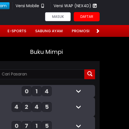
gram
Versi Mobile
Versi WAP (NEX4D)
MASUK
DAFTAR
E-SPORTS
SABUNG AYAM
PROMOSI
Buku Mimpi
0
1
4
4
2
4
5
0
7
1
5