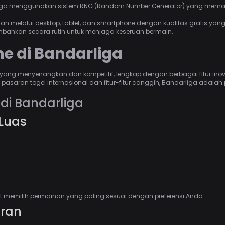
ga menggunakan sistem RNG (Random Number Generator) yang memastik
n melalui desktop, tablet, dan smartphone dengan kualitas grafis yang
mbahkan secara rutin untuk menjaga keseruan bermain.
e di Bandarliga
ang menyenangkan dan kompetitif, lengkap dengan berbagai fitur in
aran togel internasional dan fitur-fitur canggih, Bandarliga adalah pil
 di Bandarliga
 Luas
:
memilih permainan yang paling sesuai dengan preferensi Anda.
aran