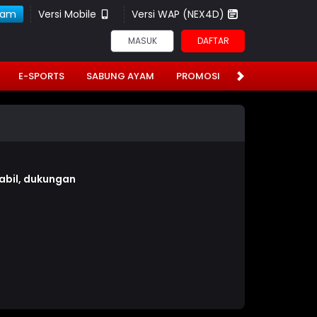
gram
Versi Mobile
Versi WAP (NEX4D)
MASUK
DAFTAR
E-SPORTS
SABUNG AYAM
PROMOSI
abil, dukungan