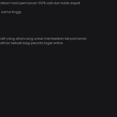
an hasil permainan 100% adil dan tidak dapat
 sama tinggi.
ovatif yang dirancang untuk memberikan kenyamanan
ihan terbaik bagi pecinta togel online.