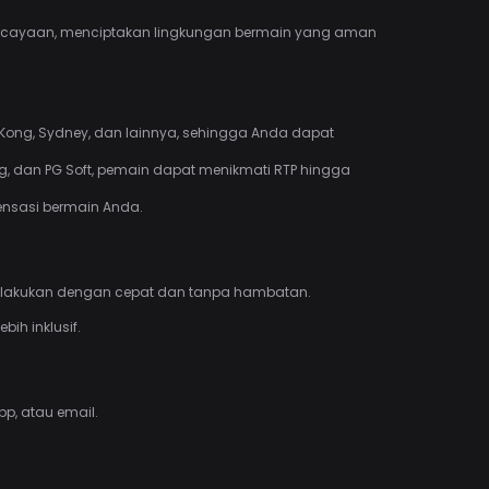
percayaan, menciptakan lingkungan bermain yang aman
 Kong, Sydney, dan lainnya, sehingga Anda dapat
ng, dan PG Soft, pemain dapat menikmati RTP hingga
ensasi bermain Anda.
n dilakukan dengan cepat dan tanpa hambatan.
ih inklusif.
p, atau email.