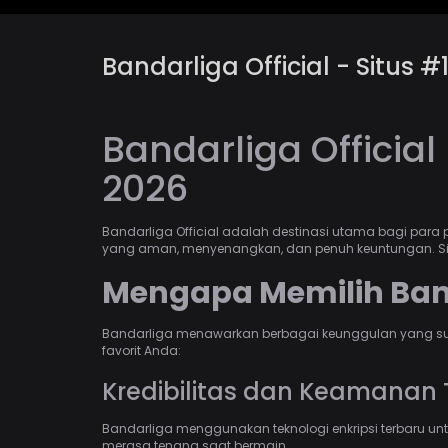
Bandarliga Official - Situs 
Bandarliga Official
2026
Bandarliga Official adalah destinasi utama bagi par
yang aman, menyenangkan, dan penuh keuntungan. Situ
Mengapa Memilih Ban
Bandarliga menawarkan berbagai keunggulan yang suli
favorit Anda:
Kredibilitas dan Keamanan 
Bandarliga menggunakan teknologi enkripsi terbaru un
merasa tenang saat bermain.