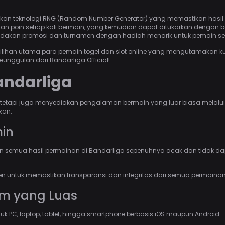
 teknologi RNG (Random Number Generator) yang memastikan hasil pe
 poin setiap kali bermain, yang kemudian dapat ditukarkan dengan 
adakan promosi dan turnamen dengan hadiah menarik untuk pemain se
pilihan utama para pemain togel dan slot online yang mengutamakan 
nggulan dari Bandarliga Official!
andarliga
 tetapi juga menyediakan pengalaman bermain yang luar biasa melalui b
kan:
min
semua hasil permainan di Bandarliga sepenuhnya acak dan tidak dapa
den untuk memastikan transparansi dan integritas dari semua permainan
orm yang Luas
k PC, laptop, tablet, hingga smartphone berbasis iOS maupun Android.