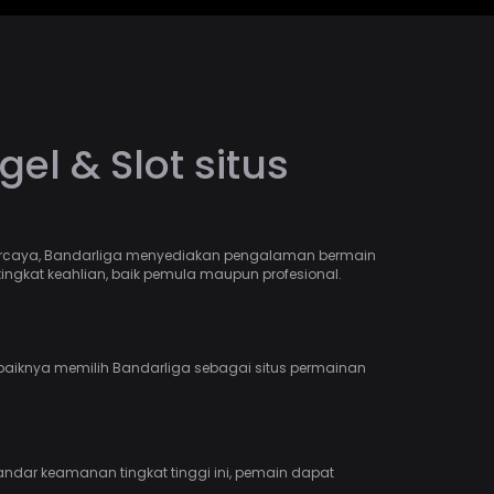
el & Slot situs
erpercaya, Bandarliga menyediakan pengalaman bermain
ngkat keahlian, baik pemula maupun profesional.
baiknya memilih Bandarliga sebagai situs permainan
ndar keamanan tingkat tinggi ini, pemain dapat