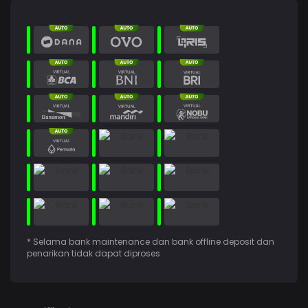
* Selama bank maintenance dan bank offline deposit dan
penarikan tidak dapat diproses