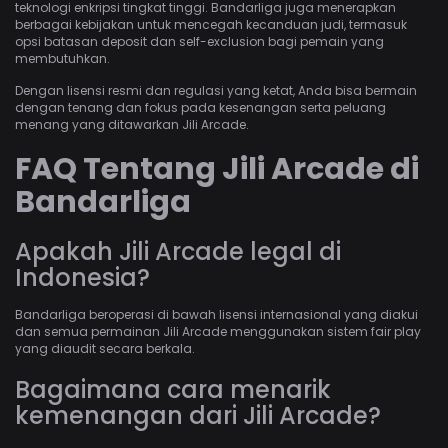
teknologi enkripsi tingkat tinggi. Bandarliga juga menerapkan
berbagai kebijakan untuk mencegah kecanduan judi, termasuk
opsi batasan deposit dan self-exclusion bagi pemain yang
membutuhkan.
Dengan lisensi resmi dan regulasi yang ketat, Anda bisa bermain
dengan tenang dan fokus pada kesenangan serta peluang
menang yang ditawarkan Jili Arcade.
FAQ Tentang Jili Arcade di
Bandarliga
Apakah Jili Arcade legal di
Indonesia?
Bandarliga beroperasi di bawah lisensi internasional yang diakui
dan semua permainan Jili Arcade menggunakan sistem fair play
yang diaudit secara berkala.
Bagaimana cara menarik
kemenangan dari Jili Arcade?