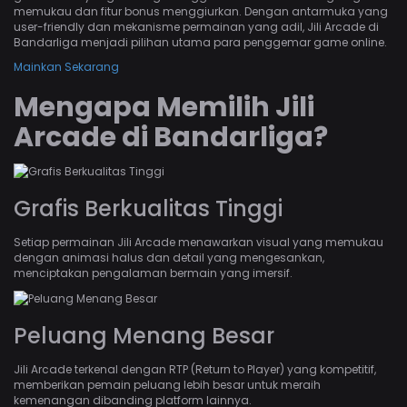
memukau dan fitur bonus menggiurkan. Dengan antarmuka yang
user-friendly dan mekanisme permainan yang adil, Jili Arcade di
Bandarliga menjadi pilihan utama para penggemar game online.
Mainkan Sekarang
Mengapa Memilih Jili
Arcade di Bandarliga?
Grafis Berkualitas Tinggi
Setiap permainan Jili Arcade menawarkan visual yang memukau
dengan animasi halus dan detail yang mengesankan,
menciptakan pengalaman bermain yang imersif.
Peluang Menang Besar
Jili Arcade terkenal dengan RTP (Return to Player) yang kompetitif,
memberikan pemain peluang lebih besar untuk meraih
kemenangan dibanding platform lainnya.