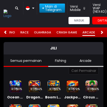
Versi
Main di
Versi
WAP
Telegram
Mobile
(NEX4D)
MASUK
DAFTA
VE CASINO
RACE
OLAHRAGA
CRASH GAME
ARCADE
E-S
JILI
Semua permainan
Fishing
Arcade
RTP
81%
RTP
94%
RTP
82%
RTP
79%
RTP
84%
Ocean King Jackpot
Dragon Fortune
Boom Legend
Jackpot Fishing 2
Circus Jackpot