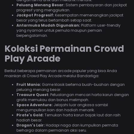
Peluang Menang Besar:
Sistem pembayaran dan jackpot
progresif yang menggiurkan.
Jackpot Progresif:
Kesempatan memenangkan jackpot
besar yang terus bertambah setiap saat.
Antarmuka Mudah Digunakan:
Platform user-friendly
yang nyaman untuk pemula maupun pemain
berpengalaman.
Koleksi Permainan Crowd
Play Arcade
Berikut beberapa permainan arcade populer yang bisa Anda
mainkan di Crowd Play Arcade melalui Bandarliga:
Fruit Mania:
Game klasik bertema buah-buahan dengan
peluang menang besar.
Treasure Quest:
Petualangan mencari harta karun dengan
grafik memukau dan bonus melimpah.
Space Adventure:
Jelajahi luar angkasa sambil
mengumpulkan koin dan hadiah menarik.
Pirate's Gold:
Temukan harta karun bajak laut dan raih
hadiah besar.
Dragon's Lair:
Hadapi naga dan kumpulkan permata
berharga dalam permainan aksi seru.