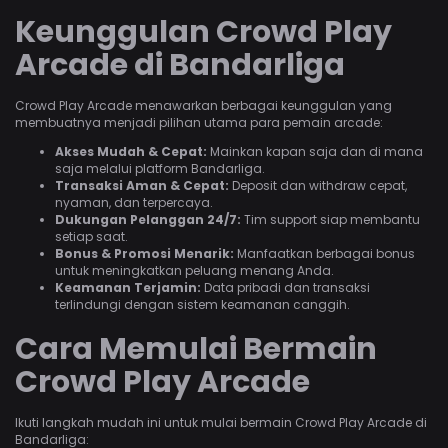
Keunggulan Crowd Play
Arcade di Bandarliga
Crowd Play Arcade menawarkan berbagai keunggulan yang
membuatnya menjadi pilihan utama para pemain arcade:
Akses Mudah & Cepat:
Mainkan kapan saja dan di mana
saja melalui platform Bandarliga.
Transaksi Aman & Cepat:
Deposit dan withdraw cepat,
nyaman, dan terpercaya.
Dukungan Pelanggan 24/7:
Tim support siap membantu
setiap saat.
Bonus & Promosi Menarik:
Manfaatkan berbagai bonus
untuk meningkatkan peluang menang Anda.
Keamanan Terjamin:
Data pribadi dan transaksi
terlindungi dengan sistem keamanan canggih.
Cara Memulai Bermain
Crowd Play Arcade
Ikuti langkah mudah ini untuk mulai bermain Crowd Play Arcade di
Bandarliga: