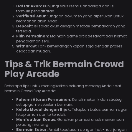
Daftar Akun:
Kunjungi situs resmi Bandarliga dan isi
formulir pendaftaran.
Verifikasi Akun:
Unggah dokumen yang diperlukan untuk
keamanan akun Anda.
Deposit:
Isi saldo akun dengan metode pembayaran yang
tersedia.
Pilih Permainan:
Mainkan game arcade favorit dan nikmati
pengalaman seru.
Withdraw:
Tarik kemenangan kapan saja dengan proses
cepat dan mudah.
Tips & Trik Bermain Crowd
Play Arcade
Beberapa tips untuk meningkatkan peluang menang Anda saat
bermain Crowd Play Arcade:
Pahami Aturan Permainan:
Kenali mekanik dan strategi
setiap game sebelum bermain.
Kelola Modal dengan Bijak:
Tetapkan batas bermain agar
tetap aman dan terkendali.
Manfaatkan Bonus:
Gunakan promosi untuk menambah
peluang menang.
Bermain Sabar:
Ambil keputusan dengan hati-hati, jangan