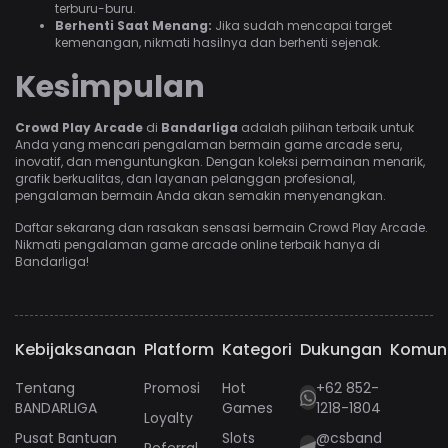
terburu-buru.
Berhenti Saat Menang:
Jika sudah mencapai target
kemenangan, nikmati hasilnya dan berhenti sejenak.
Kesimpulan
Crowd Play Arcade
di
Bandarliga
adalah pilihan terbaik untuk
Anda yang mencari pengalaman bermain game arcade seru,
inovatif, dan menguntungkan. Dengan koleksi permainan menarik,
grafik berkualitas, dan layanan pelanggan profesional,
pengalaman bermain Anda akan semakin menyenangkan.
Daftar sekarang dan rasakan sensasi bermain Crowd Play Arcade.
Nikmati pengalaman game arcade online terbaik hanya di
Bandarliga!
Kebijaksanaan
Platform
Kategori
Dukungan
Komun
Tentang
Promosi
Hot
+62 852-
BANDARLIGA
Games
1218-1804
Loyalty
Pusat Bantuan
Slots
@csband
Referral